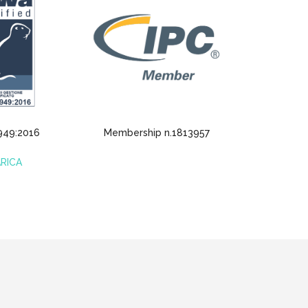
949:2016
Membership n.1813957
RICA