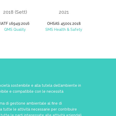
2018 (Sett)
2021
IATF 16949:2016
OHSAS 45001:2018
QMS Quality
SMS Health & Safety
società sostenibile e alla tutela dell’ambiente in
ibile e compatibile con le necessità
a di gestione ambientale al fine di
 tutte le attività necessarie per contribuire
tutte le parti interessate alle attività aziendali