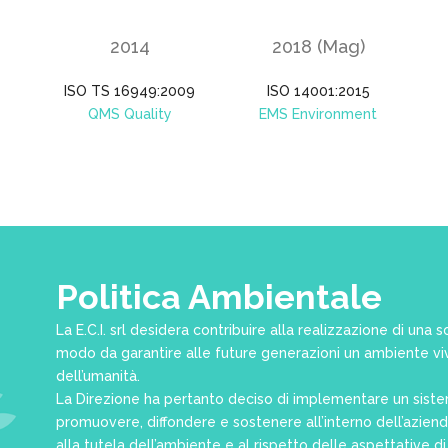
2014
2018 (Mag)
ISO TS 16949:2009
ISO 14001:2015
QMS Quality
EMS Environment
Politica Ambientale
La E.C.I. srl desidera contribuire alla realizzazione di una 
modo da garantire alle future generazioni un ambiente viv
dell’umanità.
La Direzione ha pertanto deciso di implementare un sistem
promuovere, diffondere e sostenere all’interno dell’azienda
alla tutela dell’ambiente e al rispetto delle aspettative di 